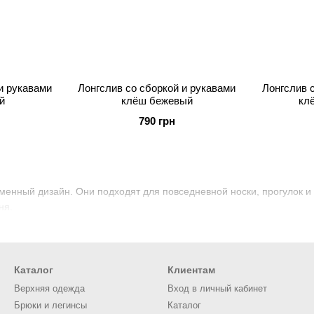
и рукавами
Лонгслив со сборкой и рукавами
Лонгслив 
й
клёш бежевый
кл
790 грн
ременный дизайн. Они подходят для повседневной носки, прогулок и
ня.
Каталог
Клиентам
Верхняя одежда
Вход в личный кабинет
Брюки и легинсы
Каталог