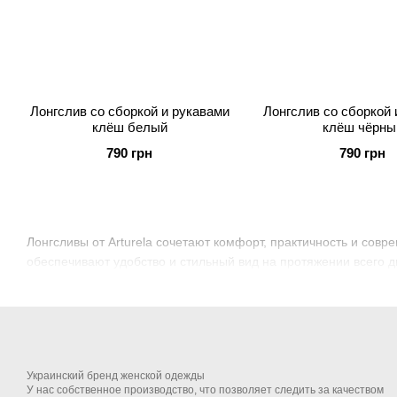
Лонгслив со сборкой и рукавами
Лонгслив со сборкой 
клёш белый
клёш чёрны
790 грн
790 грн
Лонгсливы от Arturela сочетают комфорт, практичность и сов
обеспечивают удобство и стильный вид на протяжении всего д
Украинский бренд женской одежды
У нас собственное производство, что позволяет следить за качеством