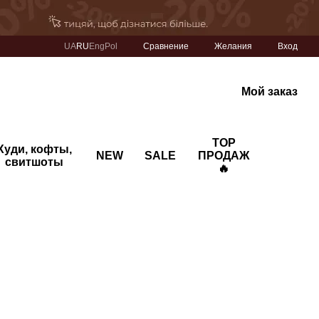
Сравнение
UA
RU
Eng
Pol
Желания
Вход
Мой заказ
TOP
Худи, кофты,
NEW
SALE
ПРОДАЖ
свитшоты
🔥