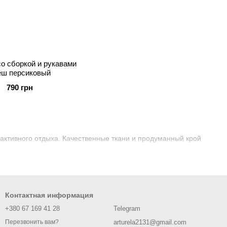
со сборкой и рукавами
ёш персиковый
790 грн
 активного отдыха. Качественные ткани и продуманный крой
Контактная информация
+380 67 169 41 28
Telegram
arturela2131@gmail.com
Перезвонить вам?