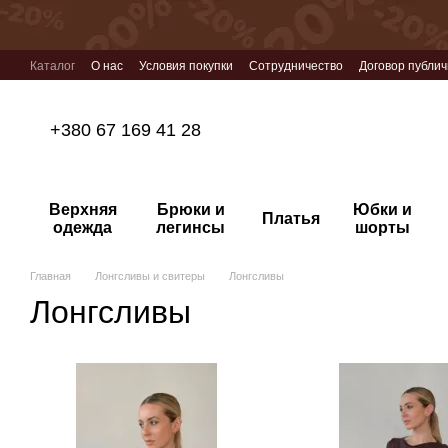
Перейти к основному контенту
Каталог
О нас
Условия покупки
Сотрудничество
Договор публи
+380 67 169 41 28
Верхняя
Брюки и
Юбки и
Платья
одежда
легинсы
шорты
Главная
Лонгсливы и свитеры
Лонгсливы
Лонгсливы