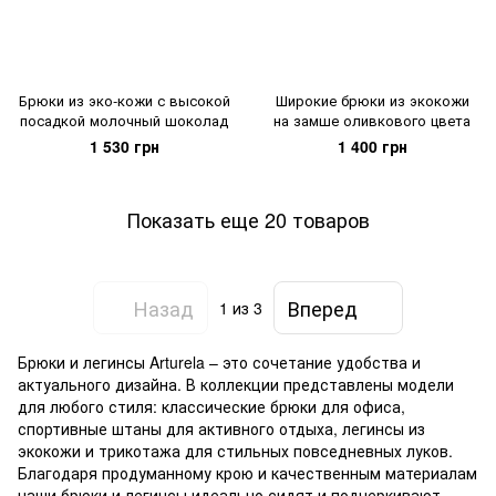
Брюки из эко-кожи с высокой
Широкие брюки из экокожи
посадкой молочный шоколад
на замше оливкового цвета
1 530 грн
1 400 грн
Показать еще 20 товаров
Назад
Вперед
1
из 3
Брюки и легинсы Arturela – это сочетание удобства и
актуального дизайна. В коллекции представлены модели
для любого стиля: классические брюки для офиса,
спортивные штаны для активного отдыха, легинсы из
экокожи и трикотажа для стильных повседневных луков.
Благодаря продуманному крою и качественным материалам
наши брюки и легинсы идеально сидят и подчеркивают