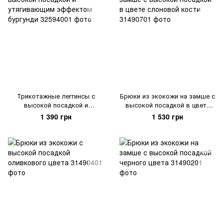
Трикотажные леггинсы с
Брюки из экокожи на замше с
высокой посадкой и
высокой посадкой в цвете
утягивающим эффектом
слоновой кости
1 390 грн
1 530 грн
бургунди