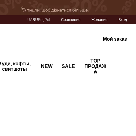
Сравнение
UA
RU
Eng
Pol
Желания
Вход
Мой заказ
TOP
Худи, кофты,
NEW
SALE
ПРОДАЖ
свитшоты
🔥