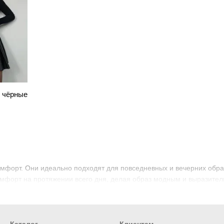
и чёрные
мфорт. Они идеально подходят для повседневных и вечерних обра
мфорт на протяжении всего дня, делая образ модным и выразител