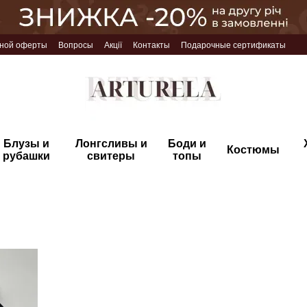
чной оферты
Вопросы
Акції
Контакты
Подарочные сертификаты
Блузы и
Лонгсливы и
Боди и
Костюмы
рубашки
свитеры
топы