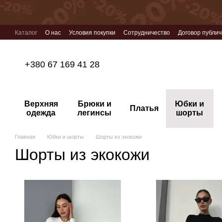
Перейти к основному контенту
Каталог
О нас
Условия покупки
Сотрудничество
Договор публи
+380 67 169 41 28
Верхняя
Брюки и
Юбки и
Платья
одежда
легинсы
шорты
Главная
Юбки и шорты
Шорты из экокожи
Шорты из экокожи