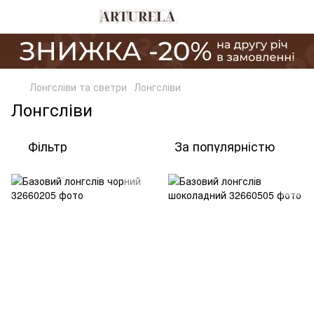
Лонгсліви та светри
Лонгсліви
Лонгсліви
Фільтр
За популярністю