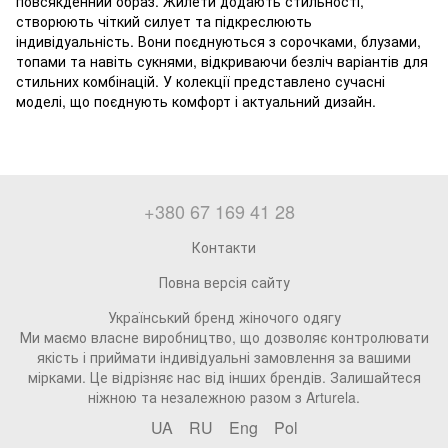
повсякденний образ. Жилети додають стильності,
створюють чіткий силует та підкреслюють
індивідуальність. Вони поєднуються з сорочками, блузами,
топами та навіть сукнями, відкриваючи безліч варіантів для
стильних комбінацій. У колекції представлено сучасні
моделі, що поєднують комфорт і актуальний дизайн.
+380 67 169 41 28
Контакти
Повна версія сайту
Український бренд жіночого одягу
Ми маємо власне виробництво, що дозволяє контролювати
якість і приймати індивідуальні замовлення за вашими
мірками. Це відрізняє нас від інших брендів. Залишайтеся
ніжною та незалежною разом з Arturela.
UA
RU
Eng
Pol