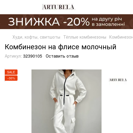
Худи, кофты, свитшоты
Тёплые комбинезоны
Комбинезон
Комбинезон на флисе молочный
Артикул:
32390105
Оставить отзыв
SALE
−30%