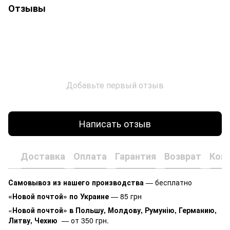
Отзывы
Добавьте первый отзыв
Написать отзыв
Доставка
Оплата
Гарантия
Возврат
Кон
Самовывоз из нашего производства
— бесплатно
«Новой почтой» по Украине
— 85 грн
«
Новой почтой» в Польшу, Молдову, Румунію, Германию,
Литву, Чехию
— от 350 грн.