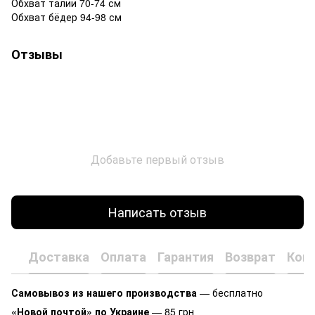
Обхват талии 70-74 см
Обхват бёдер 94-98 см
Отзывы
Добавьте первый отзыв
Написать отзыв
Доставка
Оплата
Гарантия
Возврат
Кон
Самовывоз из нашего производства
— бесплатно
«Новой почтой» по Украине
— 85 грн