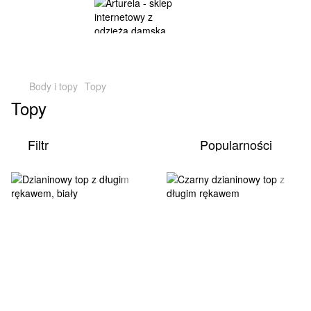
Body i topy
Topy
Topy
Filtr
Popularności