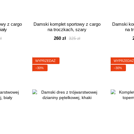
owy z cargo
Damski komplet sportowy z cargo
Damski kom
iały
na troczkach, szary
na t
260 zł
ł
325 zł
WYPRZEDAŻ
WYPRZEDA
−30%
−30%