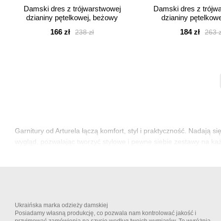
Damski dres z trójwarstwowej
Damski dres z trójw
dzianiny pętelkowej, beżowy
dzianiny pętelkowej
166 zł
184 zł
238 zł
263 z
Garnitury od Arturela łączą komfort, styl i praktyczność. Nadają s
wygląd, pozwalając tworzyć stylowe i pewne siebie zestawy na ka
Ukraińska marka odzieży damskiej
Posiadamy własną produkcję, co pozwala nam kontrolować jakość i