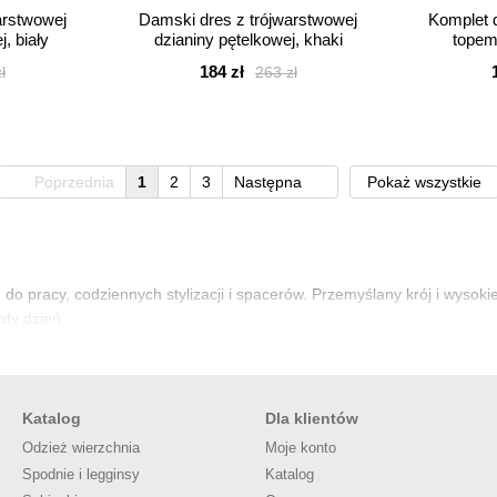
arstwowej
Damski dres z trójwarstwowej
Komplet 
, biały
dzianiny pętelkowej, khaki
topem 
184 zł
ł
263 zł
Poprzednia
1
2
3
Następna
Pokaż wszystkie
ię do pracy, codziennych stylizacji i spacerów. Przemyślany krój i wys
żdy dzień.
Katalog
Dla klientów
Odzież wierzchnia
Moje konto
Spodnie i legginsy
Katalog