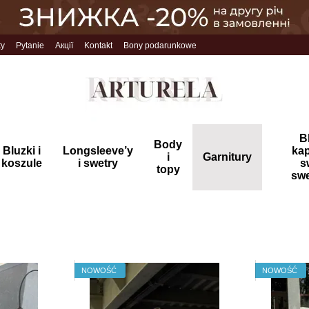
ty
Pytanie
Акції
Kontakt
Bony podarunkowe
B
Body
Bluzki i
Longsleeve’y
ka
i
Garnitury
koszule
i swetry
s
topy
swe
NOWOŚĆ
NOWOŚĆ