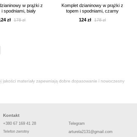
dzianinowy w prążki z
Komplet dzianinowy w prążki z
i spodniami, biały
topem i spodniami, czarny
124 zł
124 zł
178 zł
178 zł
okiej jakości materiały zapewniają dobre dopasowanie i nowoczesny
Kontakt
+380 67 169 41 28
Telegram
arturela2131@gmail.com
Telefon zwrotny