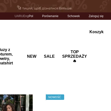
Porównanie
UA
RU
Eng
Pol
Schowek
Zaloguj się
Koszyk
luzy z
TOP
pturem,
NEW
SALE
SPRZEDAŻY
wetry,
🔥
atshirt
NOWOŚĆ