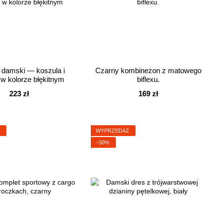
r damski — koszula i
Czarny kombinezon z matowego
 w kolorze błękitnym
biflexu.
223 zł
169 zł
Ż
WYPRZEDAŻ
−30%