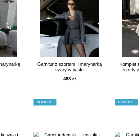
 marynarką
Garnitur z szortami i marynarką
Komplet 
szary w paski
szorty 
488 zł
NOWOŚĆ
NOWOŚĆ