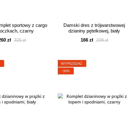
plet sportowy z cargo
Damski dres z trójwarstwowej
roczkach, czarny
dzianiny pętelkowej, biały
260 zł
166 zł
325 zł
238 zł
Ż
WYPRZEDAŻ
−30%