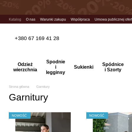
Przejdź do głównej treści
Katalog
O nas
Warunki zakupu
Współpraca
Umowa publicznej ofer
+380 67 169 41 28
Spodnie
Odzież
Spódnice
i
Sukienki
wierzchnia
i Szorty
legginsy
Strona główna
Garnitury
Garnitury
NOWOŚĆ
NOWOŚĆ