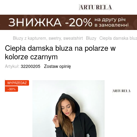
Bluzy z kapturem, swetry, sweatshirt
Bluzy
Ciepła damska bluz
Ciepła damska bluza na polarze w
kolorze czarnym
Artykuł:
32200205
Zostaw opinię
WYPRZEDAŻ
−30%