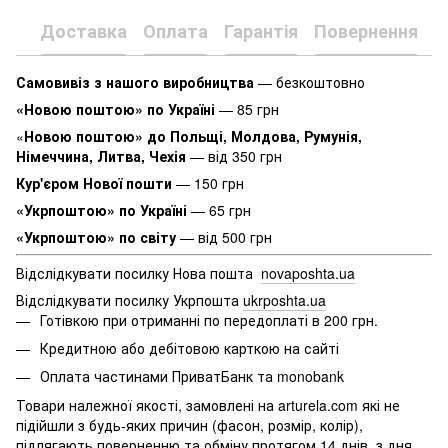
Доставка
Оплата
Гарантія
Повернення
К
Самовивіз з нашого виробництва
— безкоштовно
«Новою поштою» по Україні
— 85 грн
«
Новою поштою» до Польщі, Молдова, Румунія,
Німеччина, Литва, Чехія
— від 350 грн
Кур'єром Нової пошти
— 150 грн
«Укрпоштою» по Україні
— 65 грн
«Укрпоштою» по світу
— від 500 грн
Відслідкувати посилку Нова пошта
novaposhta.ua
Відслідкувати посилку Укрпошта
ukrposhta.ua
Готівкою при отриманні по передоплаті в 200 грн.
Кредитною або дебітовою карткою на сайті
Оплата частинами ПриватБанк та monobank
Товари належної якості, замовлені на arturela.com які не
підійшли з будь-яких причин (фасон, розмір, колір),
підлягають поверненню та обміну протягом 14 днів, з дня