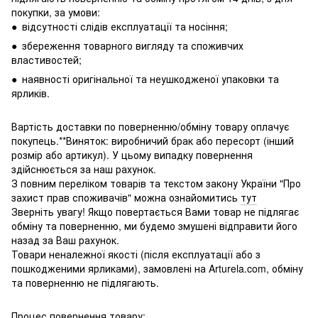
покупки, за умови:
● відсутності слідів експлуатації та носіння;
● збереження товарного вигляду та споживчих
властивостей;
● наявності оригінальної та неушкодженої упаковки та
ярликів.
Вартість доставки по поверненню/обміну товару оплачує
покупець.**Виняток: виробничий брак або пересорт (інший
розмір або артикул). У цьому випадку повернення
здійснюється за наш рахунок.
З повним переліком товарів та текстом закону України "Про
захист прав споживачів" можна ознайомитись
тут
Зверніть увагу! Якщо повертається Вами товар не підлягає
обміну та поверненню, ми будемо змушені відправити його
назад за Ваш рахунок.
Товари неналежної якості (після експлуатації або з
пошкодженими ярликами), замовлені на Arturela.com, обміну
та поверненню не підлягають.
Процес повернення товару: