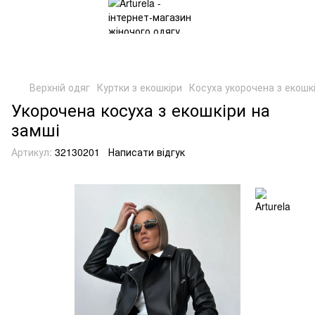
Верхній одяг
Куртки з екошкіри
Косуха укорочена з екошк
Укорочена косуха з екошкіри на
замші
Артикул:
32130201
Написати відгук