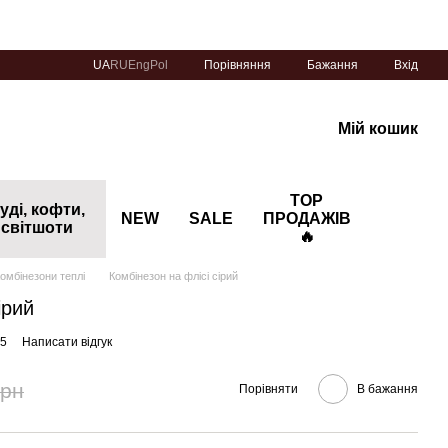
Порівняння
UA
RU
Eng
Pol
Бажання
Вхід
Мій кошик
TOP
уді, кофти,
NEW
SALE
ПРОДАЖІВ
світшоти
🔥
омбінезони теплі
Комбінезон на флісі сірий
ірий
05
Написати відгук
грн
Порівняти
В бажання