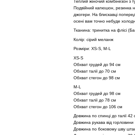
Теплий жіночий комбінезон з ту
Подвійний капюшон, резинка на
джогери. На блискавці попереду
осені вам точно небуде холод
Тканина: тринитка на флісі (Б
Колір: сірий меланж
Розміри: XS-S, M-L
XS-S
Обхват грудей до 94 см
Обхват талії до 70 см
Обхват стегон до 98 см
М-L
Обхват грудей до 98 см
Обхват талії до 78 см
Обхват стегон до 106 см
Довжина по спинці до талії 42
Довжина рукава від горловини
Довжина по боковому шву шта