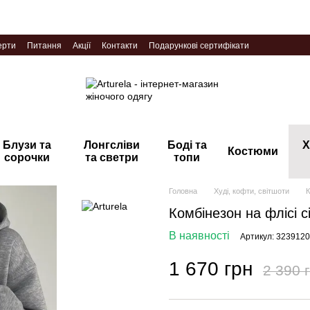
ерти
Питання
Акції
Контакти
Подарункові сертифікати
Блузи та
Лонгсліви
Боді та
Х
Костюми
сорочки
та светри
топи
Головна
Худі, кофти, світшоти
К
Комбінезон на флісі с
В наявності
Артикул: 323912
1 670 грн
2 390 