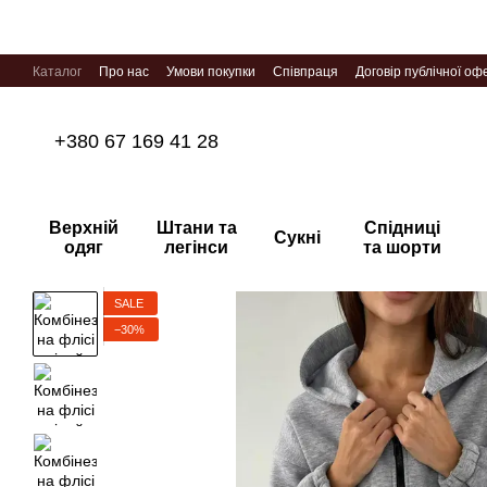
Перейти до основного контенту
Каталог
Про нас
Умови покупки
Співпраця
Договір публічної оф
+380 67 169 41 28
Верхній
Штани та
Спідниці
Сукні
одяг
легінси
та шорти
SALE
−30%