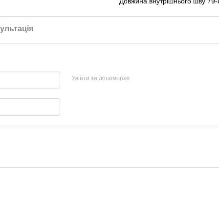
Довжина внутрішнього шву 79-
ультація
Увійти за допомогою