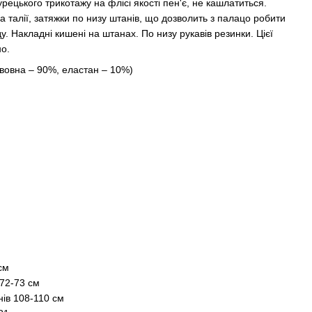
рецького трикотажу на флісі якості пен'є, не кашлатиться.
 талії, затяжки по низу штанів, що дозволить з палацо робити
. Накладні кишені на штанах. По низу рукавів резинки. Цієї
но.
авовна – 90%, еластан – 10%)
 см
 72-73 см
нів 108-110 см