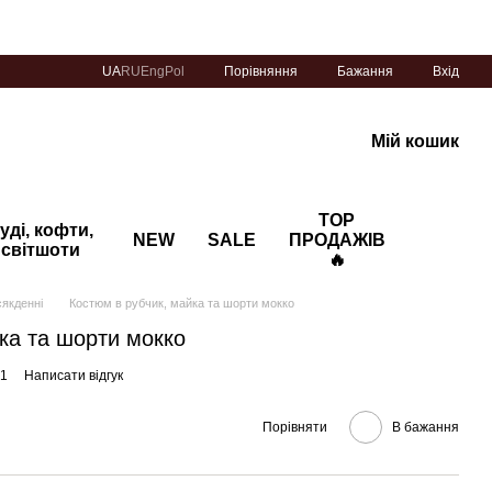
Порівняння
UA
RU
Eng
Pol
Бажання
Вхід
Мій кошик
TOP
уді, кофти,
NEW
SALE
ПРОДАЖІВ
світшоти
🔥
якденні
Костюм в рубчик, майка та шорти мокко
ка та шорти мокко
01
Написати відгук
Порівняти
В бажання