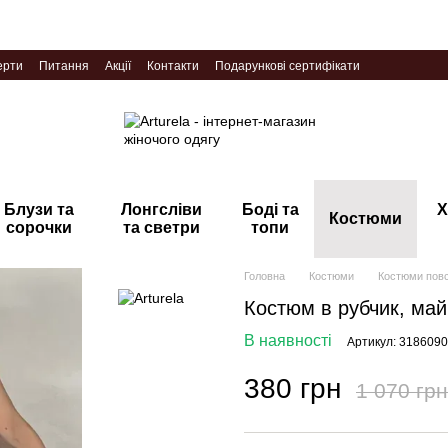
ерти
Питання
Акції
Контакти
Подарункові сертифікати
Блузи та
Лонгсліви
Боді та
Х
Костюми
сорочки
та светри
топи
Головна
Костюми
Костюми повс
Костюм в рубчик, май
В наявності
Артикул: 318609
380 грн
1 070 грн