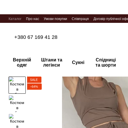
Перейти до основного контенту
Каталог
Про нас
Умови покупки
Співпраця
Договір публічної оф
+380 67 169 41 28
Верхній
Штани та
Спідниці
Сукні
одяг
легінси
та шорти
SALE
−64%