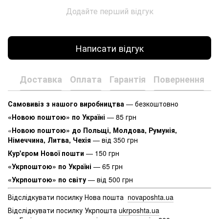
Додайте перший відгук
Написати відгук
Доставка
Оплата
Гарантія
Повернення
К
Самовивіз з нашого виробництва
— безкоштовно
«Новою поштою» по Україні
— 85 грн
«
Новою поштою» до Польщі, Молдова, Румунія,
Німеччина, Литва, Чехія
— від 350 грн
Кур'єром Нової пошти
— 150 грн
«Укрпоштою» по Україні
— 65 грн
«Укрпоштою» по світу
— від 500 грн
Відслідкувати посилку Нова пошта
novaposhta.ua
Відслідкувати посилку Укрпошта
ukrposhta.ua