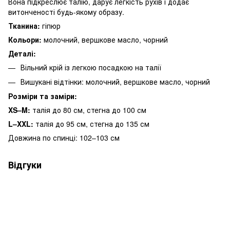
Вона підкреслює талію, дарує легкість рухів і додає
витонченості будь-якому образу.
Тканина:
гіпюр
Кольори:
молочний, вершкове масло, чорний
Деталі:
Вільний крій із легкою посадкою на талії
Вишукані відтінки: молочний, вершкове масло, чорний
Розміри та заміри:
XS–M:
талія до 80 см, стегна до 100 см
L–XXL:
талія до 95 см, стегна до 135 см
Довжина по спинці: 102–103 см
Відгуки