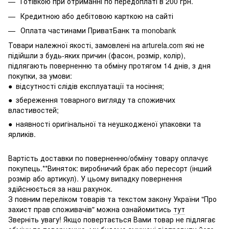
Готівкою при отриманні по передоплаті в 200 грн.
Кредитною або дебітовою карткою на сайті
Оплата частинами ПриватБанк та monobank
Товари належної якості, замовлені на arturela.com які не
підійшли з будь-яких причин (фасон, розмір, колір),
підлягають поверненню та обміну протягом 14 днів, з дня
покупки, за умови:
● відсутності слідів експлуатації та носіння;
● збереження товарного вигляду та споживчих
властивостей;
● наявності оригінальної та неушкодженої упаковки та
ярликів.
Вартість доставки по поверненню/обміну товару оплачує
покупець.**Виняток: виробничий брак або пересорт (інший
розмір або артикул). У цьому випадку повернення
здійснюється за наш рахунок.
З повним переліком товарів та текстом закону України "Про
захист прав споживачів" можна ознайомитись
тут
Зверніть увагу! Якщо повертається Вами товар не підлягає