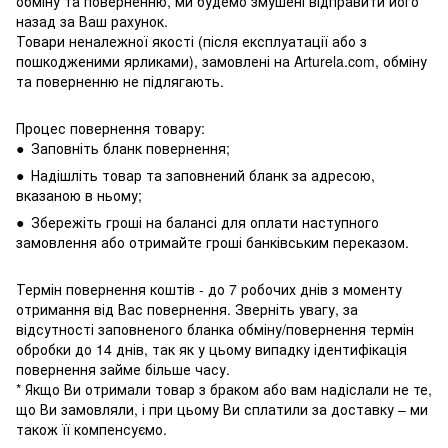
обміну та поверненню, ми будемо змушені відправити його
назад за Ваш рахунок.
Товари неналежної якості (після експлуатації або з
пошкодженими ярликами), замовлені на Arturela.com, обміну
та поверненню не підлягають.
Процес повернення товару:
● Заповніть бланк повернення;
● Надішліть товар та заповнений бланк за адресою,
вказаною в ньому;
● Збережіть гроші на балансі для оплати наступного
замовлення або отримайте гроші банківським переказом.
Термін повернення коштів - до 7 робочих днів з моменту
отримання від Вас повернення. Зверніть увагу, за
відсутності заповненого бланка обміну/повернення термін
обробки до 14 днів, так як у цьому випадку ідентифікація
повернення займе більше часу.
* Якщо Ви отримали товар з браком або вам надіслали не те,
що Ви замовляли, і при цьому Ви сплатили за доставку – ми
також її компенсуємо.