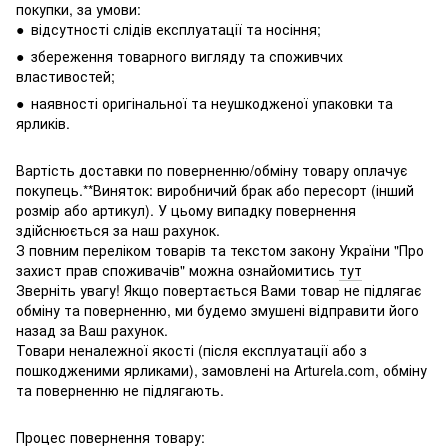
покупки, за умови:
● відсутності слідів експлуатації та носіння;
● збереження товарного вигляду та споживчих
властивостей;
● наявності оригінальної та неушкодженої упаковки та
ярликів.
Вартість доставки по поверненню/обміну товару оплачує
покупець.**Виняток: виробничий брак або пересорт (інший
розмір або артикул). У цьому випадку повернення
здійснюється за наш рахунок.
З повним переліком товарів та текстом закону України "Про
захист прав споживачів" можна ознайомитись
тут
Зверніть увагу! Якщо повертається Вами товар не підлягає
обміну та поверненню, ми будемо змушені відправити його
назад за Ваш рахунок.
Товари неналежної якості (після експлуатації або з
пошкодженими ярликами), замовлені на Arturela.com, обміну
та поверненню не підлягають.
Процес повернення товару: