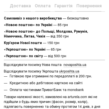
Доставка
Оплата
Гарантія
Повернення
К
Самовивіз з нашого виробництва
— безкоштовно
«Новою поштою» по Україні
— 85 грн
«
Новою поштою» до Польщі, Молдова, Румунія,
Німеччина, Литва, Чехія
— від 350 грн
Кур'єром Нової пошти
— 150 грн
«Укрпоштою» по Україні
— 65 грн
«Укрпоштою» по світу
— від 500 грн
Відслідкувати посилку Нова пошта
novaposhta.ua
Відслідкувати посилку Укрпошта
ukrposhta.ua
Готівкою при отриманні по передоплаті в 200 грн.
Кредитною або дебітовою карткою на сайті
Оплата частинами ПриватБанк та monobank
Товари належної якості, замовлені на arturela.com які не
підійшли з будь-яких причин (фасон, розмір, колір),
підлягають поверненню та обміну протягом 14 днів, з дня